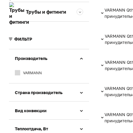
VARMANN Qth
Трубы и фитинги
принудитель
VARMANN Qthe
ФИЛЬТР
принудитель
Производитель
VARMANN Qthe
принудитель
VARMANN
VARMANN Qth
Страна производитель
принудитель
Вид конвекции
VARMANN Qth
принудитель
Теплоотдача, Вт