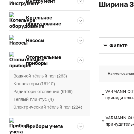
Инструмент
Ширина 
Котельное
оборудование
Насосы
ФИЛЬТР
Отопительные
приборы
Наименование
Водяной тёплый пол (263)
Конвекторы (16140)
Радиаторы отопления (6169)
VARMANN Qth
принудитель
Теплый плинтус (4)
Электрический тёплый пол (224)
VARMANN Qthe
принудитель
Приборы учета