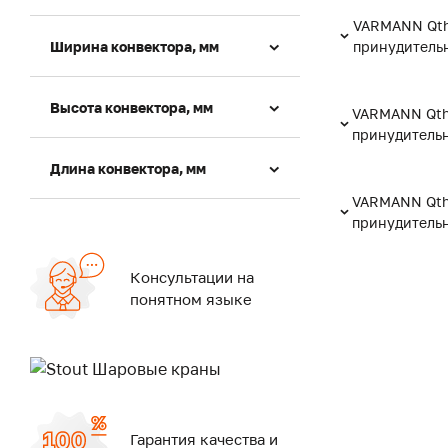
VARMANN Qth
Ширина конвектора, мм
принудитель
Высота конвектора, мм
VARMANN Qth
принудитель
Длина конвектора, мм
VARMANN Qth
принудитель
Консультации на
понятном языке
Гарантия качества и