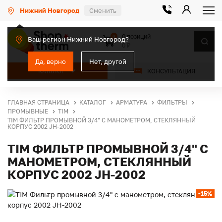
Нижний Новгород
Сменить
0 позиций
0
Ваш регион Нижний Новгород?
0 ₽
Да, верно
Нет, другой
КАТАЛОГ
КОНСУЛЬТАЦИЯ
ГЛАВНАЯ СТРАНИЦА
КАТАЛОГ
АРМАТУРА
ФИЛЬТРЫ
ПРОМЫВНЫЕ
TIM
TIM ФИЛЬТР ПРОМЫВНОЙ 3/4" С МАНОМЕТРОМ, СТЕКЛЯННЫЙ
КОРПУС 2002 JH-2002
TIM ФИЛЬТР ПРОМЫВНОЙ 3/4" С
МАНОМЕТРОМ, СТЕКЛЯННЫЙ
КОРПУС 2002 JH-2002
-15%