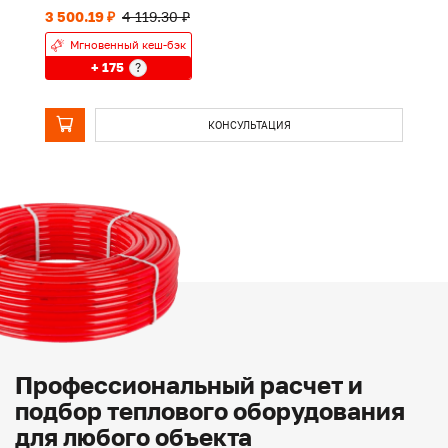
3 500.19 ₽
4 119.30 ₽
П
Мгновенный кеш-бэк
+ 175
?
КОНСУЛЬТАЦИЯ
Профессиональный расчет и
подбор теплового оборудования
для любого объекта