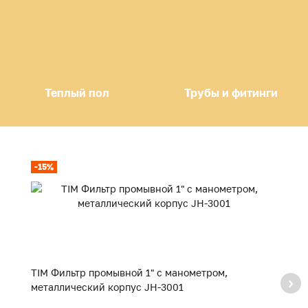
Теплый пол
Трубы и фитинги
-15%
TIM Фильтр промывной 1" с манометром,
T
металлический корпус JH-3001