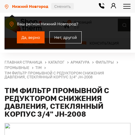
Нижний Новгород
Сменить
0 позиций
0
Ваш регион Нижний Новгород?
0 ₽
Да, верно
Нет, другой
КАТАЛОГ
КОНСУЛЬТАЦИЯ
ГЛАВНАЯ СТРАНИЦА
КАТАЛОГ
АРМАТУРА
ФИЛЬТРЫ
ПРОМЫВНЫЕ
TIM
TIM ФИЛЬТР ПРОМЫВНОЙ С РЕДУКТОРОМ СНИЖЕНИЯ
ДАВЛЕНИЯ, СТЕКЛЯННЫЙ КОРПУС 3/4" JH-2008
TIM ФИЛЬТР ПРОМЫВНОЙ С
РЕДУКТОРОМ СНИЖЕНИЯ
ДАВЛЕНИЯ, СТЕКЛЯННЫЙ
КОРПУС 3/4" JH-2008