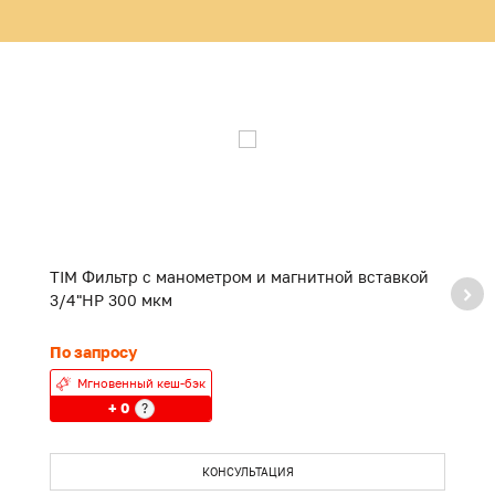
TIM Фильтр с манометром и магнитной вставкой
Z
3/4"НР 300 мкм
с
По запросу
П
Мгновенный кеш-бэк
+ 0
?
КОНСУЛЬТАЦИЯ