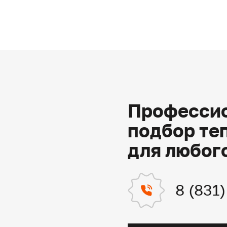
Профессио
подбор те
для любог
8 (831