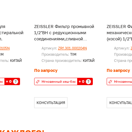
для
ZEISSLER Фильтр промывной
ZEISSLER Ф
 стиральной
1/2"ВН с редукционными
механическ
л.
соединениями,сливной
(косой) 1/2
шаровой кран, манометр, пр
никелиров
.0105N
Артикул:
ZRf.301.000204N
Артикул:
кол
IM
Производитель:
TIM
Производ
итель:
КИТАЙ
Страна производитель:
КИТАЙ
Страна пр
По запросу
По запросу
+ 0
+ 0
?
?
эк
Мгновенный кеш-бэк
Мгновенны
КОНСУЛЬТАЦИЯ
КОНСУЛЬТА