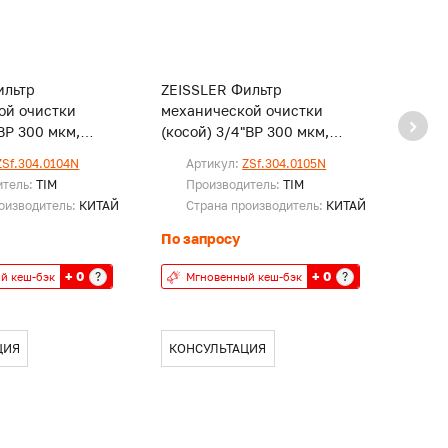
ильтр
ZEISSLER Фильтр
TIM Ф
ой очистки
механической очистки
обрат
"ВР 300 мкм,
(косой) 3/4"ВР 300 мкм,
маном
анный
никелированный
прозр
ZSf.304.0104N
Артикул:
ZSf.304.0105N
Ар
итель:
TIM
Производитель:
TIM
Пр
оизводитель:
КИТАЙ
Страна производитель:
КИТАЙ
Ст
По запросу
По за
+ 0
+ 0
?
?
й кеш-бэк
Мгновенный кеш-бэк
Мг
ЦИЯ
КОНСУЛЬТАЦИЯ
КОН