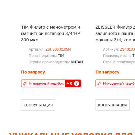
TIM Фильтр с манометром и
ZEISSLER Фильтр 
магнитной вставкой 3/4"НР
заливного шланга
300 мкм
машины 3/4, комп
Артикул:
ZSf.306.0105N
Артикул:
ZSf.310
Производитель:
TIM
Производитель:
T
Страна производитель:
КИТАЙ
Страна производ
По запросу
По запросу
+ 0
?
Мгновенный кеш-бэк
Мгновенный кеш-б
КОНСУЛЬТАЦИЯ
КОНСУЛЬТАЦИЯ