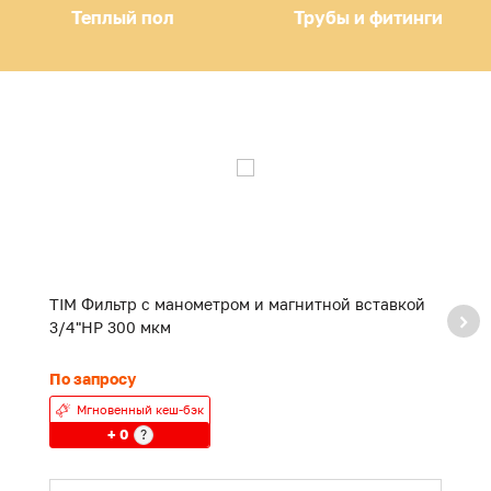
Теплый пол
Трубы и фитинги
TIM Фильтр с манометром и магнитной вставкой
Z
3/4"НР 300 мкм
с
По запросу
П
Мгновенный кеш-бэк
+ 0
?