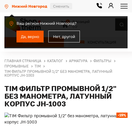
Нижний Новгород
Сменить
0 позиций
0
Ваш регион Нижний Новгород?
0 ₽
Да, верно
Нет, другой
КАТАЛОГ
КОНСУЛЬТАЦИЯ
ГЛАВНАЯ СТРАНИЦА
КАТАЛОГ
АРМАТУРА
ФИЛЬТРЫ
ПРОМЫВНЫЕ
TIM
TIM ФИЛЬТР ПРОМЫВНОЙ 1/2" БЕЗ МАНОМЕТРА, ЛАТУННЫЙ
КОРПУС JH-1003
TIM ФИЛЬТР ПРОМЫВНОЙ 1/2"
БЕЗ МАНОМЕТРА, ЛАТУННЫЙ
КОРПУС JH-1003
-15%