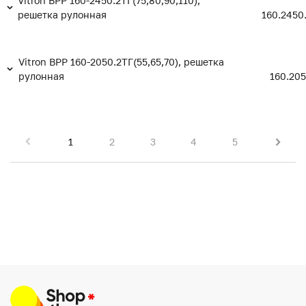
Vitron ВРР 160-2450.2ТГ(75,80,90,110),
решетка рулонная
160.2450
Vitron ВРР 160-2050.2ТГ(55,65,70), решетка
рулонная
160.205
1
2
3
4
5