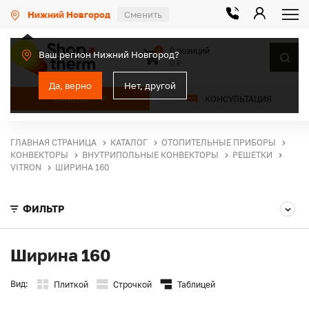
Нижний Новгород
Сменить
0 позиций
0
Ваш регион Нижний Новгород?
0 ₽
Да, верно
Нет, другой
КАТАЛОГ
КОНСУЛЬТАЦИЯ
ГЛАВНАЯ СТРАНИЦА
КАТАЛОГ
ОТОПИТЕЛЬНЫЕ ПРИБОРЫ
КОНВЕКТОРЫ
ВНУТРИПОЛЬНЫЕ КОНВЕКТОРЫ
РЕШЕТКИ
VITRON
ШИРИНА 160
ФИЛЬТР
Ширина 160
Вид:
Плиткой
Строчкой
Таблицей