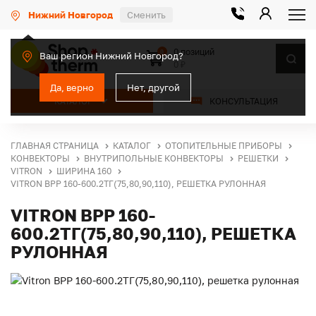
Нижний Новгород
Сменить
0 позиций
0
Ваш регион Нижний Новгород?
0 ₽
Да, верно
Нет, другой
КАТАЛОГ
КОНСУЛЬТАЦИЯ
ГЛАВНАЯ СТРАНИЦА
КАТАЛОГ
ОТОПИТЕЛЬНЫЕ ПРИБОРЫ
КОНВЕКТОРЫ
ВНУТРИПОЛЬНЫЕ КОНВЕКТОРЫ
РЕШЕТКИ
VITRON
ШИРИНА 160
VITRON ВРР 160-600.2ТГ(75,80,90,110), РЕШЕТКА РУЛОННАЯ
VITRON ВРР 160-
600.2ТГ(75,80,90,110), РЕШЕТКА
РУЛОННАЯ