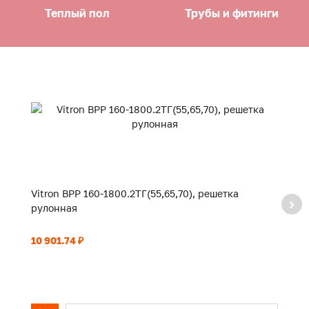
Теплый пол
Трубы и фитинги
Vitron ВРР 160-1800.2ТГ(55,65,70), решетка
Vi
рулонная
р
10 901.74 ₽
11