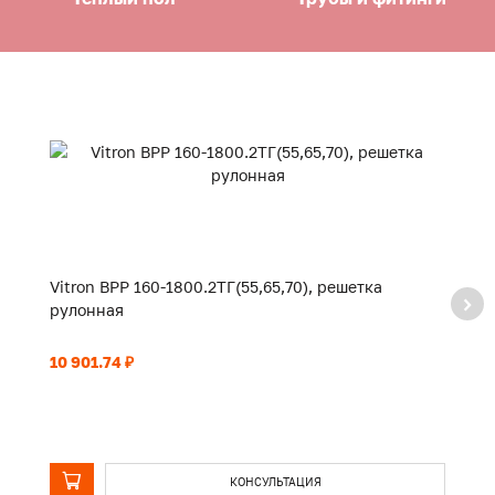
Vitron ВРР 160-1800.2ТГ(55,65,70), решетка
Vi
рулонная
р
10 901.74 ₽
11
КОНСУЛЬТАЦИЯ