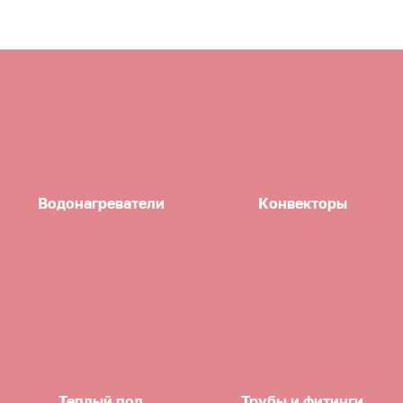
Водонагреватели
Конвекторы
Теплый пол
Трубы и фитинги