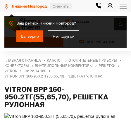
Нижний Новгород
Сменить
0 позиций
0
Ваш регион Нижний Новгород?
0 ₽
Да, верно
Нет, другой
КАТАЛОГ
КОНСУЛЬТАЦИЯ
ГЛАВНАЯ СТРАНИЦА
КАТАЛОГ
ОТОПИТЕЛЬНЫЕ ПРИБОРЫ
КОНВЕКТОРЫ
ВНУТРИПОЛЬНЫЕ КОНВЕКТОРЫ
РЕШЕТКИ
VITRON
ШИРИНА 160
VITRON ВРР 160-950.2ТГ(55,65,70), РЕШЕТКА РУЛОННАЯ
VITRON ВРР 160-
950.2ТГ(55,65,70), РЕШЕТКА
РУЛОННАЯ