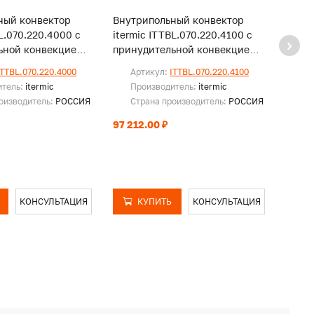
ный конвектор
Внутрипольный конвектор
Внут
BL.070.220.4000 с
itermic ITTBL.070.220.4100 с
iterm
ьной конвекцией,
принудительной конвекцией,
прину
и
без решетки
без р
ITTBL.070.220.4000
Артикул:
ITTBL.070.220.4100
Ар
итель:
itermic
Производитель:
itermic
Пр
оизводитель:
РОССИЯ
Страна производитель:
РОССИЯ
Ст
97 212.00 ₽
97 88
КОНСУЛЬТАЦИЯ
КУПИТЬ
КОНСУЛЬТАЦИЯ