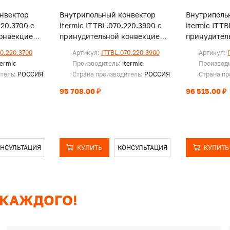
нвектор
Внутрипольный конвектор
Внутриполь
220.3700 с
itermic ITTBL.070.220.3900 с
itermic ITT
онвекцией,
принудительной конвекцией,
принудител
без решетки
без решетк
70.220.3700
Артикул:
ITTBL.070.220.3900
Артикул:
termic
Производитель:
itermic
Производ
итель:
РОССИЯ
Страна производитель:
РОССИЯ
Страна пр
95 708.00 ₽
96 515.00 ₽
НСУЛЬТАЦИЯ
КУПИТЬ
КОНСУЛЬТАЦИЯ
КУПИТЬ
 КАЖДОГО!