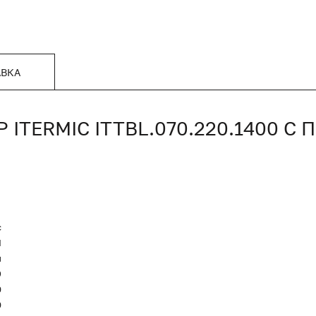
АВКА
TERMIC ITTBL.070.220.1400 С
c
Я
и
9
0
0