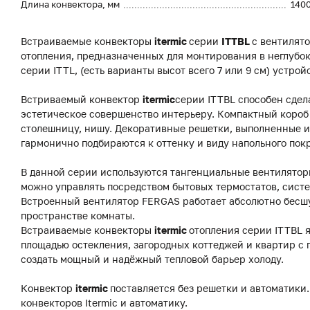
Длина конвектора, мм
140
Встраиваемые конвекторы
itermic
серии
ITTBL
с вентилят
отопления, предназначенных для монтирования в неглубок
серии ITTL, (есть варианты высот всего 7 или 9 см) устро
Встриваемый конвектор
itermic
серии ITTBL способен сдел
эстетическое совершенство интерьеру. Компактный короб 
столешницу, нишу. Декоративные решетки, выполненные из
гармонично подбираются к оттенку и виду напольного пок
В данной серии используются тангенциальные вентиляторы
можно управлять посредством бытовых термостатов, систе
Встроенный вентилятор FERGAS работает абсолютно бесш
пространстве комнаты.
Встраиваемые конвекторы
itermic
отопления серии ITTBL 
площадью остекления, загородных коттеджей и квартир с
создать мощный и надёжный тепловой барьер холоду.
Конвектор
itermic
поставляется без решетки и автоматики.
конвекторов Itermic и автоматику.