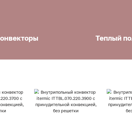
онвекторы
Теплый по