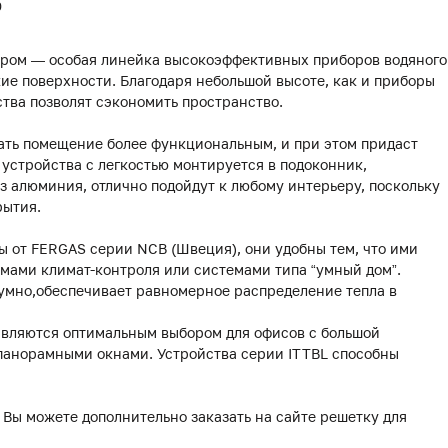
0
ором — особая линейка высокоэффективных приборов водяного
ие поверхности. Благодаря небольшой высоте, как и приборы
йства позволят сэкономить пространство.
ать помещение более функциональным, и при этом придаст
устройства с легкостью монтируется в подоконник,
 алюминия, отлично подойдут к любому интерьеру, поскольку
рытия.
 от FERGAS серии NCB (Швеция), они удобны тем, что ими
мами климат-контроля или системами типа “умный дом”.
умно,обеспечивает равномерное распределение тепла в
являются оптимальным выбором для офисов с большой
 панорамными окнами. Устройства серии ITTBL способны
 Вы можете дополнительно заказать на сайте решетку для