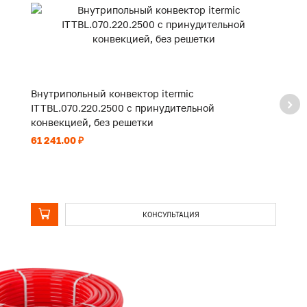
Внутрипольный конвектор itermic
В
ITTBL.070.220.2500 с принудительной
I
конвекцией, без решетки
к
61 241.00 ₽
92
КОНСУЛЬТАЦИЯ