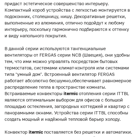
придаст эстетическое совершенство интерьеру.
Компактный короб устройства с легкостью монтируется в
подоконник, столешницу, нишу. Декоративные решетки,
выполненные из алюминия, отлично подойдут к любому
интерьеру, поскольку гармонично подбираются к оттенку
и виду напольного покрытия.
В данной серии используются тангенциальные
вентиляторы от FERGAS серии NCB (Швеция), они удобны
тем, что ими можно управлять посредством бытовых
термостатов, системами климат-контроля или системами
типа “умный дом”. Встроенный вентилятор FERGAS
работает абсолютно бесшумно,обеспечивает равномерное
распределение тепла в пространстве комнаты.
Встраиваемые конвекторы
itermic
отопления серии ITTBL
являются оптимальным выбором для офисов с большой
площадью остекления, загородных коттеджей и квартир с
панорамными окнами. Устройства серии ITTBL способны
создать мощный и надёжный тепловой барьер холоду.
Конвектор
itermic
поставляется без решетки и автоматики.