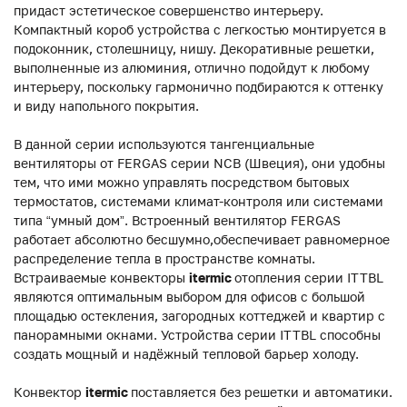
придаст эстетическое совершенство интерьеру.
Компактный короб устройства с легкостью монтируется в
подоконник, столешницу, нишу. Декоративные решетки,
выполненные из алюминия, отлично подойдут к любому
интерьеру, поскольку гармонично подбираются к оттенку
и виду напольного покрытия.
В данной серии используются тангенциальные
вентиляторы от FERGAS серии NCB (Швеция), они удобны
тем, что ими можно управлять посредством бытовых
термостатов, системами климат-контроля или системами
типа “умный дом”. Встроенный вентилятор FERGAS
работает абсолютно бесшумно,обеспечивает равномерное
распределение тепла в пространстве комнаты.
Встраиваемые конвекторы
itermic
отопления серии ITTBL
являются оптимальным выбором для офисов с большой
площадью остекления, загородных коттеджей и квартир с
панорамными окнами. Устройства серии ITTBL способны
создать мощный и надёжный тепловой барьер холоду.
Конвектор
itermic
поставляется без решетки и автоматики.