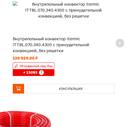
Внутрипольный конвектор itermic
В
ITTBL.070.340.4300 с принудительной
I
конвекцией, без решетки
к
130 929.00 ₽
13
Мгновенный кеш-бэк
+ 13093
?
КОНСУЛЬТАЦИЯ