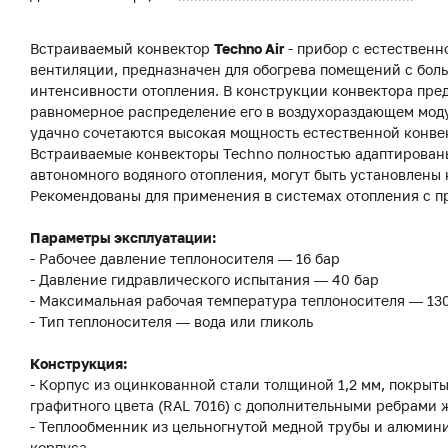
Встраиваемый конвектор
Techno Air
- прибор с естественн
вентиляции, предназначен для обогрева помещений с бол
интенсивности отопления. В конструкции конвектора пред
равномерное распределение его в воздухораздающем модул
удачно сочетаются высокая мощность естественной конвек
Встраиваемые конвекторы Techno полностью адаптированы
автономного водяного отопления, могут быть установлены 
Рекомендованы для применения в системах отопления с 
Параметры эксплуатации:
- Рабочее давление теплоносителя — 16 бар
- Давление гидравлического испытания — 40 бар
- Максимальная рабочая температура теплоносителя — 13
- Тип теплоносителя — вода или гликоль
Конструкция:
- Корпус из оцинкованной стали толщиной 1,2 мм, покры
графитного цвета (RAL 7016) с дополнительными ребрами 
- Теплообменник из цельногнутой медной трубы и алюмин
корпуса.