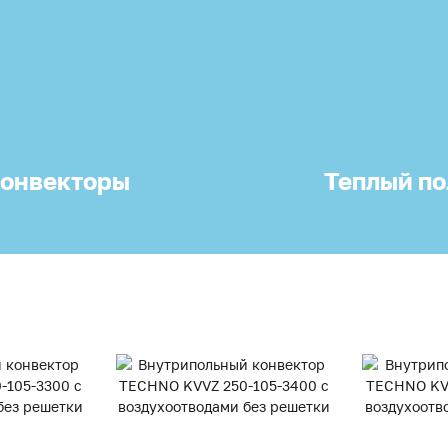
онвекторы
Теплый по