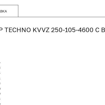
АВКА
TECHNO KVVZ 250-105-4600 С
O
Я
5
1
8
м
0
5
0