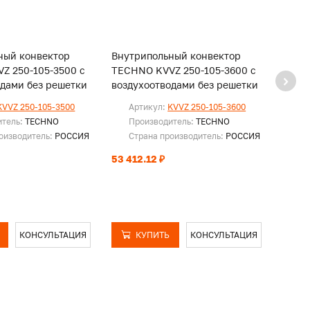
ный конвектор
Внутрипольный конвектор
Внут
Z 250-105-3500 с
TECHNO KVVZ 250-105-3600 с
TECHN
одами без решетки
воздухоотводами без решетки
возду
KVVZ 250-105-3500
Артикул:
KVVZ 250-105-3600
Ар
итель:
TECHNO
Производитель:
TECHNO
Пр
оизводитель:
РОССИЯ
Страна производитель:
РОССИЯ
Ст
53 412.12 ₽
54 53
КОНСУЛЬТАЦИЯ
КУПИТЬ
КОНСУЛЬТАЦИЯ