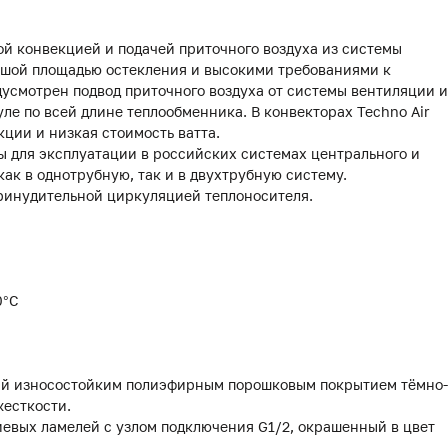
ой конвекцией и подачей приточного воздуха из системы
ьшой площадью остекления и высокими требованиями к
усмотрен подвод приточного воздуха от системы вентиляции и
е по всей длине теплообменника. В конвекторах Techno Air
ции и низкая стоимость ватта.
 для эксплуатации в российских системах центрального и
как в однотрубную, так и в двухтрубную систему.
принудительной циркуляцией теплоносителя.
0°С
тый износостойким полиэфирным порошковым покрытием тёмно-
жесткости.
иевых ламелей с узлом подключения G1/2, окрашенный в цвет