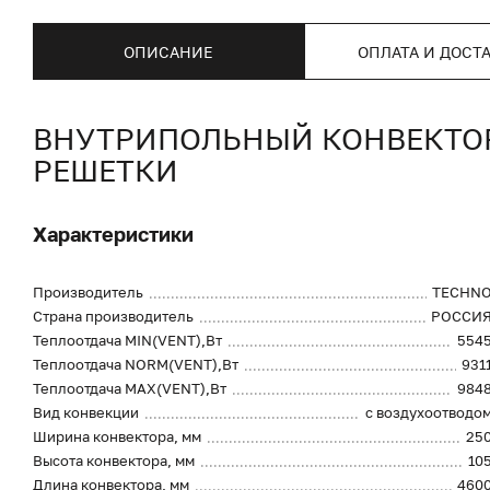
ОПИСАНИЕ
ОПЛАТА И ДОСТ
ВНУТРИПОЛЬНЫЙ КОНВЕКТОР 
РЕШЕТКИ
Характеристики
Производитель
TECHN
Страна производитель
РОССИ
Теплоотдача MIN(VENT),Вт
554
Теплоотдача NORM(VENT),Вт
931
Теплоотдача MAX(VENT),Вт
984
Вид конвекции
с воздухоотводо
Ширина конвектора, мм
25
Высота конвектора, мм
10
Длина конвектора, мм
460