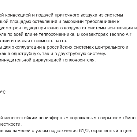
ой конвекцией и подачей приточного воздуха из системы
ьшой площадью остекления и высокими требованиями к
усмотрен подвод приточного воздуха от системы вентиляции и
е по всей длине теплообменника. В конвекторах Techno Air
ции и низкая стоимость ватта.
 для эксплуатации в российских системах центрального и
как в однотрубную, так и в двухтрубную систему.
принудительной циркуляцией теплоносителя.
0°С
тый износостойким полиэфирным порошковым покрытием тёмно-
жесткости.
иевых ламелей с узлом подключения G1/2, окрашенный в цвет