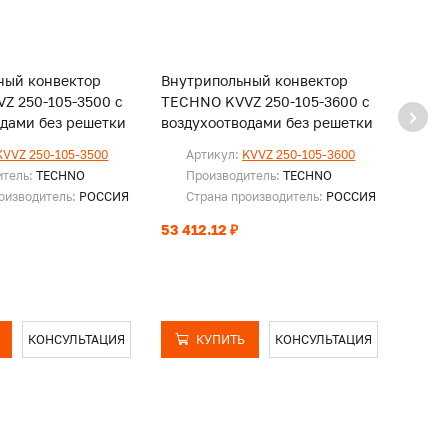
ный конвектор
Внутрипольный конвектор
Внут
Z 250-105-3500 с
TECHNO KVVZ 250-105-3600 с
TECHN
одами без решетки
воздухоотводами без решетки
возду
KVVZ 250-105-3500
Артикул:
KVVZ 250-105-3600
Ар
итель:
TECHNO
Производитель:
TECHNO
Пр
оизводитель:
РОССИЯ
Страна производитель:
РОССИЯ
Ст
53 412.12 ₽
54 53
КОНСУЛЬТАЦИЯ
КУПИТЬ
КОНСУЛЬТАЦИЯ