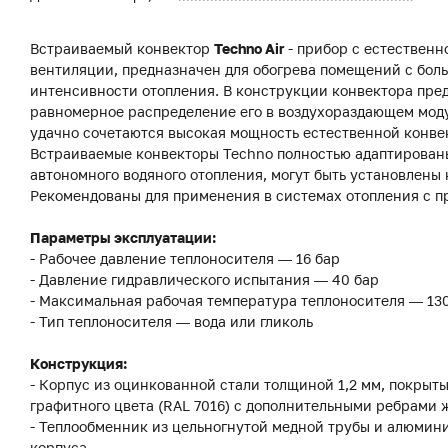
Встраиваемый конвектор
Techno Air
- прибор с естественн
вентиляции, предназначен для обогрева помещений с бол
интенсивности отопления. В конструкции конвектора пред
равномерное распределение его в воздухораздающем модул
удачно сочетаются высокая мощность естественной конвек
Встраиваемые конвекторы Techno полностью адаптированы
автономного водяного отопления, могут быть установлены 
Рекомендованы для применения в системах отопления с 
Параметры эксплуатации:
- Рабочее давление теплоносителя — 16 бар
- Давление гидравлического испытания — 40 бар
- Максимальная рабочая температура теплоносителя — 13
- Тип теплоносителя — вода или гликоль
Конструкция:
- Корпус из оцинкованной стали толщиной 1,2 мм, покры
графитного цвета (RAL 7016) с дополнительными ребрами 
- Теплообменник из цельногнутой медной трубы и алюмин
корпуса.