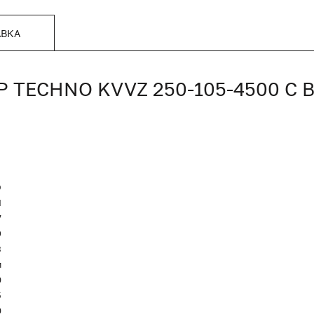
АВКА
TECHNO KVVZ 250-105-4500 С
O
Я
7
9
3
м
0
5
0