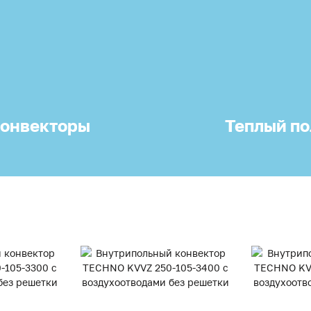
онвекторы
Теплый по