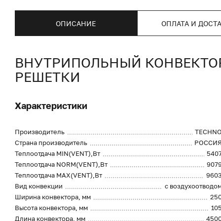
ОПИСАНИЕ
ОПЛАТА И ДОСТ
ВНУТРИПОЛЬНЫЙ КОНВЕКТОР 
РЕШЕТКИ
Характеристики
Производитель
TECHN
Страна производитель
РОССИ
Теплоотдача MIN(VENT),Вт
540
Теплоотдача NORM(VENT),Вт
907
Теплоотдача MAX(VENT),Вт
960
Вид конвекции
с воздухоотводо
Ширина конвектора, мм
25
Высота конвектора, мм
10
Длина конвектора, мм
450