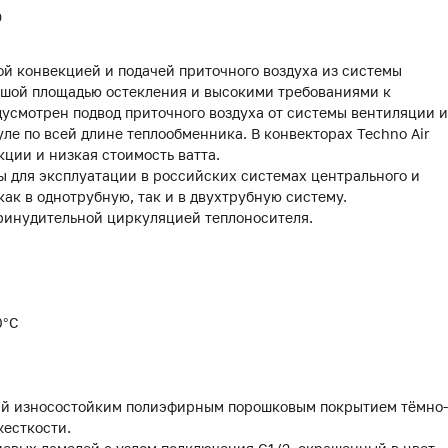
0
ой конвекцией и подачей приточного воздуха из системы
ьшой площадью остекления и высокими требованиями к
усмотрен подвод приточного воздуха от системы вентиляции и
е по всей длине теплообменника. В конвекторах Techno Air
ции и низкая стоимость ватта.
 для эксплуатации в российских системах центрального и
как в однотрубную, так и в двухтрубную систему.
принудительной циркуляцией теплоносителя.
0°С
тый износостойким полиэфирным порошковым покрытием тёмно-
жесткости.