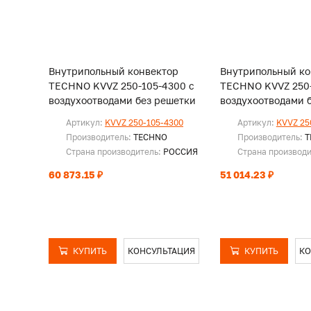
Внутрипольный конвектор
Внутрипольный ко
TECHNO KVVZ 250-105-4300 с
TECHNO KVVZ 250-
воздухоотводами без решетки
воздухоотводами 
Артикул:
KVVZ 250-105-4300
Артикул:
KVVZ 25
Производитель:
TECHNO
Производитель:
T
Страна производитель:
РОССИЯ
Страна производ
60 873.15 ₽
51 014.23 ₽
КУПИТЬ
КОНСУЛЬТАЦИЯ
КУПИТЬ
КО