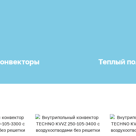
онвекторы
Теплый по