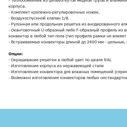
- Теплообменник из цельногнутой медной трубы и алюмин
корпуса.
- Комплект крепежно-регулировочных ножек.
- Воздухоспускной клапан 1/8.
- Рулонная или продольная решетка из анодированного ал
- Окантовочный U-образный либо F-образный профиль из а
конвектор в любой тип пола (тип профиля рамки не влияет
- Встраиваемые конвекторы длиной до 2400 мм - цельные,
Опции:
- Окрашивание решетки в любой цвет по шкале RAL
- Изготовление корпуса из нержавеющей стали
- Изготовление конвектора для влажных помещений (сери
- Возможно изготовление конвекторов любых нестандартн