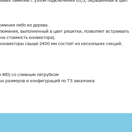
иевых ламелей с узлом подключения G1/2, окрашенный в цвет
юминия либо из дерева.
люминия, выполненный в цвет решетки, позволяет встраивать
 на стоимость конвектора).
 конвекторы свыше 2400 мм состоят из нескольких секций.
я WD) со сливным патрубком
ых размеров и конфигураций по ТЗ заказчика