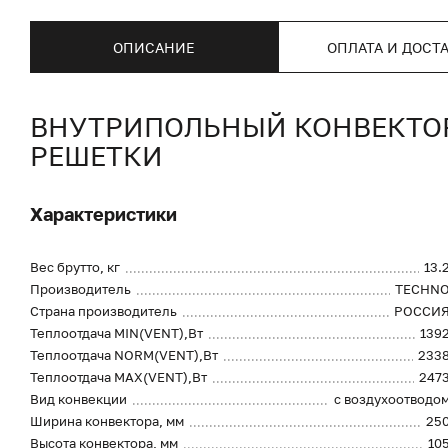
ОПИСАНИЕ
ОПЛАТА И ДОСТ
ВНУТРИПОЛЬНЫЙ КОНВЕКТОР 
РЕШЕТКИ
Характеристики
Вес брутто, кг
13.
Производитель
TECHN
Страна производитель
РОССИ
Теплоотдача MIN(VENT),Вт
139
Теплоотдача NORM(VENT),Вт
233
Теплоотдача MAX(VENT),Вт
247
Вид конвекции
с воздухоотводо
Ширина конвектора, мм
25
Высота конвектора, мм
10