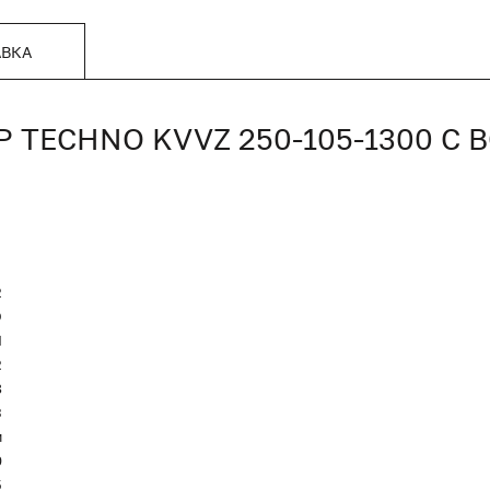
АВКА
TECHNO KVVZ 250-105-1300 С
2
O
Я
2
8
3
м
0
5