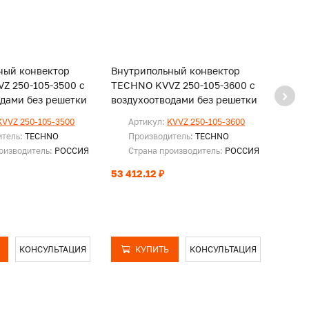
ный конвектор
Внутрипольный конвектор
Внут
Z 250-105-3500 с
TECHNO KVVZ 250-105-3600 с
TECHN
одами без решетки
воздухоотводами без решетки
возду
KVVZ 250-105-3500
Артикул:
KVVZ 250-105-3600
Ар
итель:
TECHNO
Производитель:
TECHNO
Пр
оизводитель:
РОССИЯ
Страна производитель:
РОССИЯ
Ст
53 412.12 ₽
54 53
КОНСУЛЬТАЦИЯ
КУПИТЬ
КОНСУЛЬТАЦИЯ