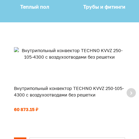
Теплый пол
Трубы и фитинги
Внутрипольный конвектор TECHNO KVVZ 250-105-
В
4300 с воздухоотводами без решетки
3
60 873.15 ₽
51