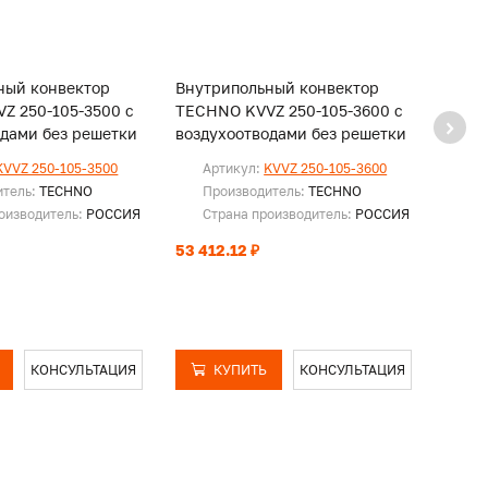
ный конвектор
Внутрипольный конвектор
Внут
Z 250-105-3500 с
TECHNO KVVZ 250-105-3600 с
TECHN
одами без решетки
воздухоотводами без решетки
возду
KVVZ 250-105-3500
Артикул:
KVVZ 250-105-3600
Ар
итель:
TECHNO
Производитель:
TECHNO
Пр
оизводитель:
РОССИЯ
Страна производитель:
РОССИЯ
Ст
53 412.12 ₽
54 53
КОНСУЛЬТАЦИЯ
КУПИТЬ
КОНСУЛЬТАЦИЯ