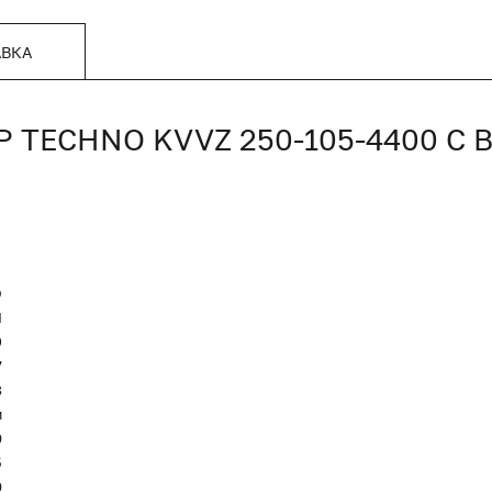
АВКА
TECHNO KVVZ 250-105-4400 С
O
Я
9
7
8
м
0
5
0