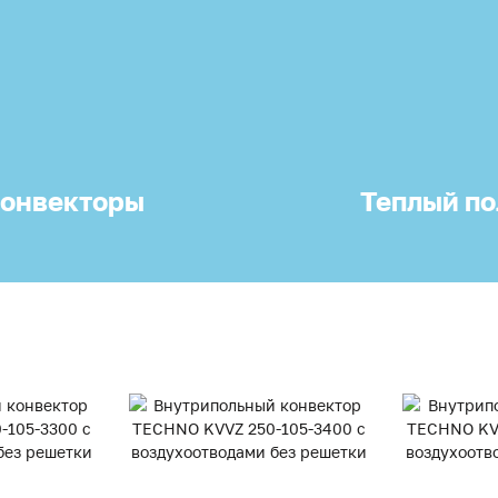
онвекторы
Теплый по