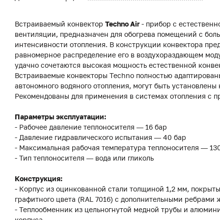
Встраиваемый конвектор
Techno Air
- прибор с естественн
вентиляции, предназначен для обогрева помещений с бол
интенсивности отопления. В конструкции конвектора пред
равномерное распределение его в воздухораздающем модул
удачно сочетаются высокая мощность естественной конвек
Встраиваемые конвекторы Techno полностью адаптированы
автономного водяного отопления, могут быть установлены 
Рекомендованы для применения в системах отопления с 
Параметры эксплуатации:
- Рабочее давление теплоносителя — 16 бар
- Давление гидравлического испытания — 40 бар
- Максимальная рабочая температура теплоносителя — 13
- Тип теплоносителя — вода или гликоль
Конструкция:
- Корпус из оцинкованной стали толщиной 1,2 мм, покры
графитного цвета (RAL 7016) с дополнительными ребрами 
- Теплообменник из цельногнутой медной трубы и алюмин
корпуса.