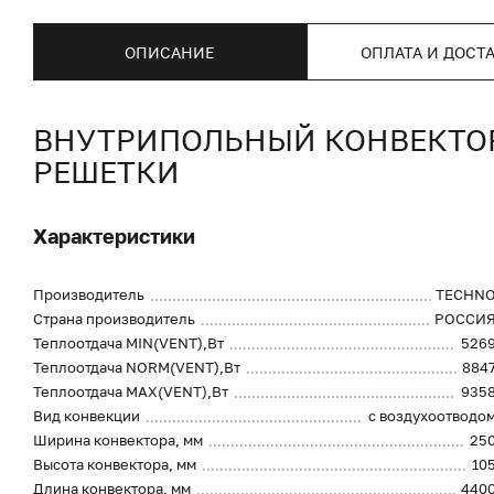
ОПИСАНИЕ
ОПЛАТА И ДОСТ
ВНУТРИПОЛЬНЫЙ КОНВЕКТОР 
РЕШЕТКИ
Характеристики
Производитель
TECHN
Страна производитель
РОССИ
Теплоотдача MIN(VENT),Вт
526
Теплоотдача NORM(VENT),Вт
884
Теплоотдача MAX(VENT),Вт
935
Вид конвекции
с воздухоотводо
Ширина конвектора, мм
25
Высота конвектора, мм
10
Длина конвектора, мм
440