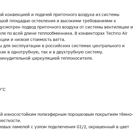
ой конвекцией и подачей приточного воздуха из системы
ьшой площадью остекления и высокими требованиями к
усмотрен подвод приточного воздуха от системы вентиляции и
е по всей длине теплообменника. В конвекторах Techno Air
ции и низкая стоимость ватта.
 для эксплуатации в российских системах центрального и
как в однотрубную, так и в двухтрубную систему.
принудительной циркуляцией теплоносителя.
0°С
тый износостойким полиэфирным порошковым покрытием тёмно-
жесткости.
иевых ламелей с узлом подключения G1/2, окрашенный в цвет