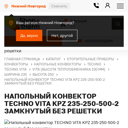
Нижний Новгород
Сменить
0 позиций
0
Ваш регион Нижний Новгород?
0 ₽
Да, верно
Нет, другой
КАТАЛОГ
КОНСУЛЬТАЦИЯ
ГЛАВНАЯ СТРАНИЦА
КАТАЛОГ
ОТОПИТЕЛЬНЫЕ ПРИБОРЫ
КОНВЕКТОРЫ
НАПОЛЬНЫЕ КОНВЕКТОРЫ
TECHNO
TECHNO VITA
VITA (ВЫСОТА ТЕПЛООБМЕННИКА 100 ММ)
ШИРИНА 235
ВЫСОТА 250
НАПОЛЬНЫЙ КОНВЕКТОР TECHNO VITA KPZ 235-250-500-2
ЗАМКНУТЫЙ БЕЗ РЕШЕТКИ
НАПОЛЬНЫЙ КОНВЕКТОР
TECHNO VITA KPZ 235-250-500-2
ЗАМКНУТЫЙ БЕЗ РЕШЕТКИ