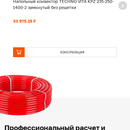
Напольный конвектор TECHNO VITA KPZ 235-250-
Н
1400-2 замкнутый без решетки
2
33 975.15 ₽
52
КОНСУЛЬТАЦИЯ
Профессиональный расчет и