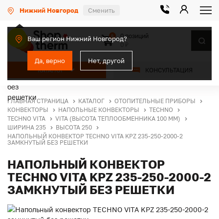
Нижний Новгород
Сменить
0 позиций
0
Ваш регион Нижний Новгород?
0 ₽
Да, верно
Нет, другой
КАТАЛОГ
КОНСУЛЬТАЦИЯ
ГЛАВНАЯ СТРАНИЦА
КАТАЛОГ
ОТОПИТЕЛЬНЫЕ ПРИБОРЫ
КОНВЕКТОРЫ
НАПОЛЬНЫЕ КОНВЕКТОРЫ
TECHNO
TECHNO VITA
VITA (ВЫСОТА ТЕПЛООБМЕННИКА 100 ММ)
ШИРИНА 235
ВЫСОТА 250
НАПОЛЬНЫЙ КОНВЕКТОР TECHNO VITA KPZ 235-250-2000-2
ЗАМКНУТЫЙ БЕЗ РЕШЕТКИ
НАПОЛЬНЫЙ КОНВЕКТОР
TECHNO VITA KPZ 235-250-2000-2
ЗАМКНУТЫЙ БЕЗ РЕШЕТКИ