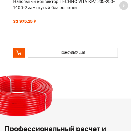
Напольный конвектор TECHNO VITA KPZ 235-250-
Н
1400-2 замкнутый без решетки
2
33 975.15 ₽
52
КОНСУЛЬТАЦИЯ
Профессиональный расчет и