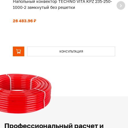
Напольный конвектор TECHNO VITA KPZ 235-250-
Н
1000-2 замкнутый без решетки
2
26 483.96 ₽
52
КОНСУЛЬТАЦИЯ
Профессиональный расчет и