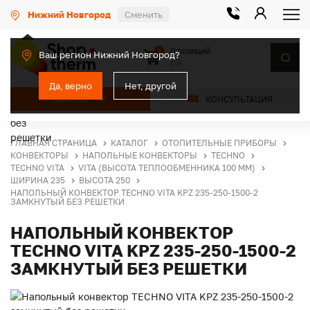
Нижний Новгород
Сменить
0 позиций
0
Ваш регион Нижний Новгород?
0 ₽
Да, верно
Нет, другой
КАТАЛОГ
КОНСУЛЬТАЦИЯ
ГЛАВНАЯ СТРАНИЦА
КАТАЛОГ
ОТОПИТЕЛЬНЫЕ ПРИБОРЫ
КОНВЕКТОРЫ
НАПОЛЬНЫЕ КОНВЕКТОРЫ
TECHNO
TECHNO VITA
VITA (ВЫСОТА ТЕПЛООБМЕННИКА 100 ММ)
ШИРИНА 235
ВЫСОТА 250
НАПОЛЬНЫЙ КОНВЕКТОР TECHNO VITA KPZ 235-250-1500-2
ЗАМКНУТЫЙ БЕЗ РЕШЕТКИ
НАПОЛЬНЫЙ КОНВЕКТОР
TECHNO VITA KPZ 235-250-1500-2
ЗАМКНУТЫЙ БЕЗ РЕШЕТКИ