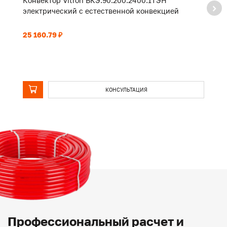
Конвектор Vitron ВКЭ.90.200.2400.1ТЭН
К
электрический с естественной конвекцией
э
25 160.79 ₽
20
КОНСУЛЬТАЦИЯ
Профессиональный расчет и