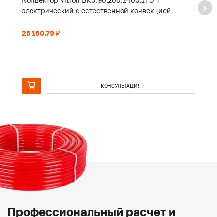
Конвектор Vitron ВКЭ.90.200.2400.1ТЭН
К
электрический с естественной конвекцией
э
25 160.79 ₽
20
КОНСУЛЬТАЦИЯ
Профессиональный расчет и