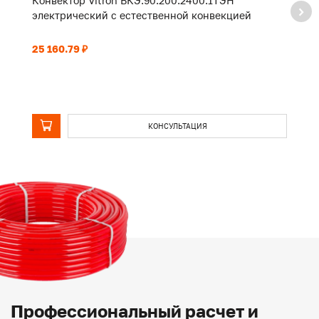
Конвектор Vitron ВКЭ.90.200.2400.1ТЭН
К
электрический с естественной конвекцией
э
25 160.79 ₽
20
КОНСУЛЬТАЦИЯ
Профессиональный расчет и