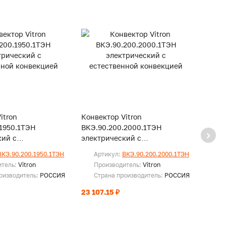
itron
Конвектор Vitron
Конве
.1950.1ТЭН
ВКЭ.90.200.2000.1ТЭН
ВКЭ.9
кий с
электрический с
элект
ой конвекцией
естественной конвекцией
есте
ВКЭ.90.200.1950.1ТЭН
Артикул:
ВКЭ.90.200.2000.1ТЭН
Ар
итель:
Vitron
Производитель:
Vitron
Пр
оизводитель:
РОССИЯ
Страна производитель:
РОССИЯ
Ст
23 107.15 ₽
23 36