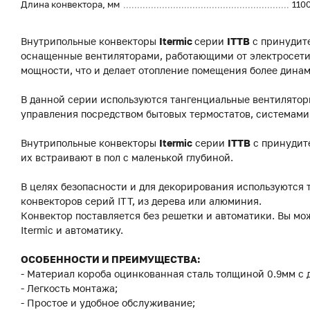
Длина конвектора, мм
110
Внутрипольные конвекторы
Itermic
серии
ITTB
с принудите
оснащенные вентиляторами, работающими от электросети.
мощности, что и делает отопление помещения более дина
В данной серии используются тангенциальные вентилято
управления посредством бытовых термостатов, системами
Внутрипольные конвекторы
Itermic
серии
ITTB
с принудит
их встраивают в пол с маленькой глубиной.
В целях безопасности и для декорирования используются 
конвекторов серий ITT, из дерева или алюминия.
Конвектор поставляется без решетки и автоматики. Вы мо
Itermic и автоматику.
ОСОБЕННОСТИ И ПРЕИМУЩЕСТВА:
- Материал короба оцинкованная сталь толщиной 0.9мм с
- Легкость монтажа;
- Простое и удобное обслуживание;