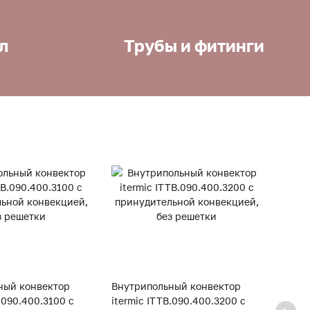
л
Трубы и фитинги
ный конвектор
Внутрипольный конвектор
Внут
B.090.400.3100 с
itermic ITTB.090.400.3200 с
iterm