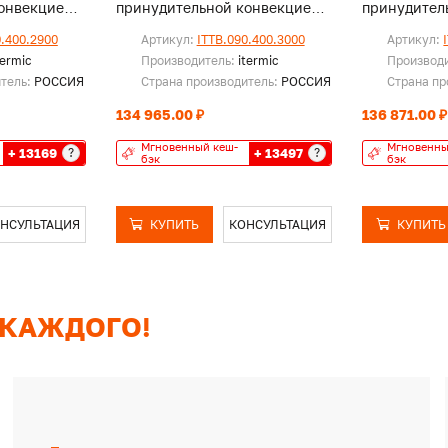
онвекцией,
принудительной конвекцией,
принудител
без решетки
без решетк
0.400.2900
Артикул:
ITTB.090.400.3000
Артикул:
termic
Производитель:
itermic
Производ
итель:
РОССИЯ
Страна производитель:
РОССИЯ
Страна пр
134 965.00 ₽
136 871.00 ₽
Мгновенный кеш-
Мгновенны
+ 13169
+ 13497
?
?
бэк
бэк
НСУЛЬТАЦИЯ
КУПИТЬ
КОНСУЛЬТАЦИЯ
КУПИТЬ
 КАЖДОГО!