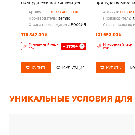
принудительной конвекцией,
принудительной к
без решетки
без решетки
Артикул:
ITTB.090.400.3900
Артикул:
ITTB.09
Производитель:
itermic
Производитель:
i
Страна производитель:
РОССИЯ
Страна производ
176 842.00 ₽
131 693.00 ₽
Мгновенный кеш-
Мгновенный кеш-
+ 17684
?
бэк
бэк
КУПИТЬ
КОНСУЛЬТАЦИЯ
КУПИТЬ
КО
УНИКАЛЬНЫЕ УСЛОВИЯ ДЛЯ