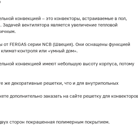
0
льной конвекцией – это конвекторы, встраиваемые в пол,
 Задачей вентилятора является увеличение тепловой
мичным.
ры от FERGAS серии NCB (Швеция). Они оснащены функцией
 климат-контроля или «умный дом».
ельной конвекцией имеют небольшую высоту корпуса, потому
те же декоративные решетки, что и для внутрипольных
жете дополнительно заказать на сайте решетку для конвекторо
 двух сторон покрашенная полимерным покрытием.