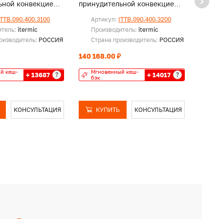
ьной конвекцией,
принудительной конвекцией,
прину
и
без решетки
без р
ITTB.090.400.3100
Артикул:
ITTB.090.400.3200
Ар
итель:
itermic
Производитель:
itermic
Пр
оизводитель:
РОССИЯ
Страна производитель:
РОССИЯ
Ст
140 168.00 ₽
150 7
й кеш-
Мгновенный кеш-
Мг
+ 13687
+ 14017
?
?
бэк
бэ
КОНСУЛЬТАЦИЯ
КУПИТЬ
КОНСУЛЬТАЦИЯ