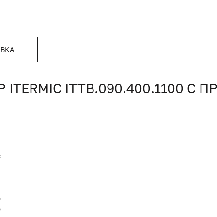
АВКА
TERMIC ITTB.090.400.1100 С 
c
Я
и
3
0
0