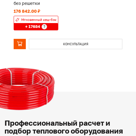
без решетки
б
176 842.00 ₽
13
Мгновенный кеш-бэк
+ 17684
?
КОНСУЛЬТАЦИЯ
Профессиональный расчет и
подбор теплового оборудования