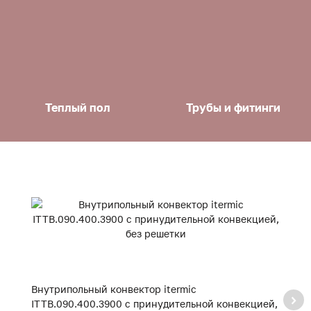
Теплый пол
Трубы и фитинги
Внутрипольный конвектор itermic
В
ITTB.090.400.3900 с принудительной конвекцией,
I