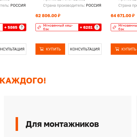
итель:
РОССИЯ
Страна производитель:
РОССИЯ
Страна пр
62 806.00 ₽
64 671.00 ₽
Мгновенный кеш-
Мгновенны
+ 5865
+ 6281
?
?
бэк
бэк
НСУЛЬТАЦИЯ
КУПИТЬ
КОНСУЛЬТАЦИЯ
КУПИТЬ
 КАЖДОГО!
Для монтажников