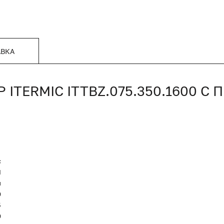
АВКА
TERMIC ITTBZ.075.350.1600 С
c
Я
и
0
5
0