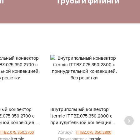
л
Трубы и фитинги
ный конвектор
Внутрипольный конвектор
Внут
Z.075.350.2700 с
itermic ITTBZ.075.350.2800 с
iterm
ьной конвекцией,
принудительной конвекцией,
прину
и
без решетки
без р
ITTBZ.075.350.2700
Артикул:
ITTBZ.075.350.2800
Ар
итель:
itermic
Производитель:
itermic
Пр