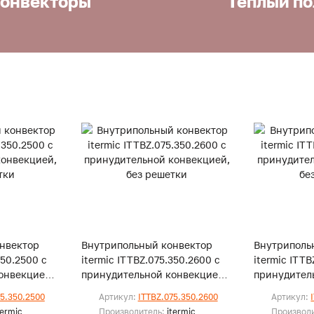
онвекторы
Теплый по
нвектор
Внутрипольный конвектор
Внутриполь
350.2500 с
itermic ITTBZ.075.350.2600 с
itermic ITTB
онвекцией,
принудительной конвекцией,
принудител
без решетки
без решетк
75.350.2500
Артикул:
ITTBZ.075.350.2600
Артикул:
termic
Производитель:
itermic
Производ