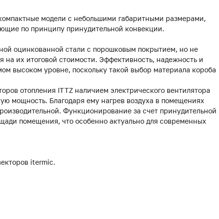
 компактные модели с небольшими габаритными размерами,
ающие по принципу принудительной конвекции.
чной оцинкованной стали с порошковым покрытием, но не
я на их итоговой стоимости. Эффективность, надежность и
амом высоком уровне, поскольку такой выбор материала короба
торов отопления ITTZ наличием электрического вентилятора
ую мощность. Благодаря ему нагрев воздуха в помещениях
 производительной. Функционирование за счет принудительной
щади помещения, что особенно актуально для современных
екторов itermic.