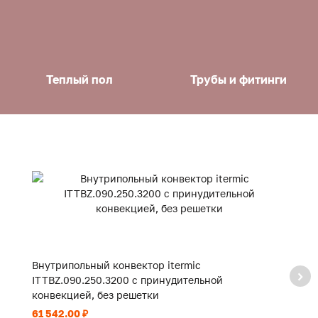
Теплый пол
Трубы и фитинги
Внутрипольный конвектор itermic
В
ITTBZ.090.250.3200 с принудительной
I
конвекцией, без решетки
к
61 542.00 ₽
44