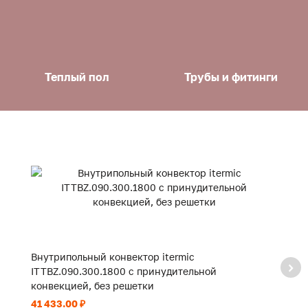
Теплый пол
Трубы и фитинги
Внутрипольный конвектор itermic
В
ITTBZ.090.300.1800 с принудительной
I
конвекцией, без решетки
к
41 433.00 ₽
10