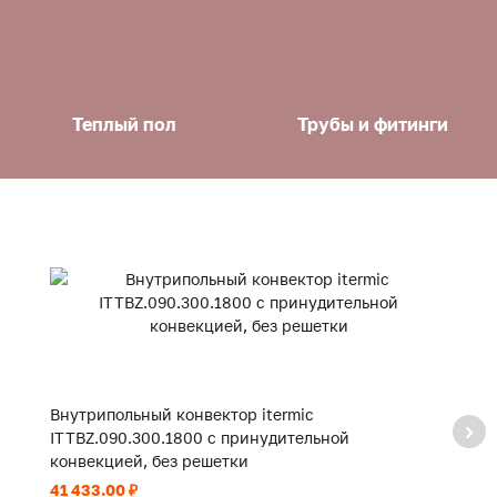
Теплый пол
Трубы и фитинги
Внутрипольный конвектор itermic
В
ITTBZ.090.300.1800 с принудительной
I
конвекцией, без решетки
к
41 433.00 ₽
10