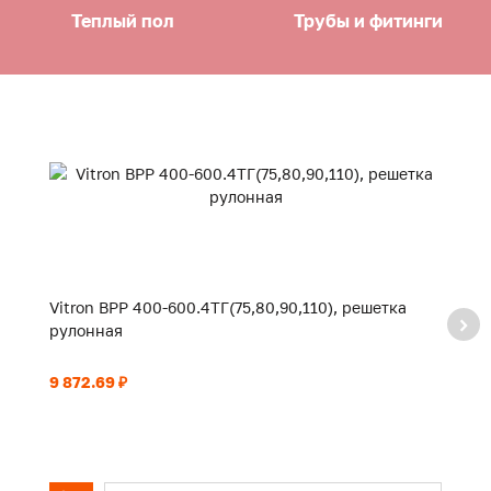
Теплый пол
Трубы и фитинги
Vitron ВРР 400-600.4ТГ(75,80,90,110), решетка
Vi
рулонная
р
9 872.69 ₽
10