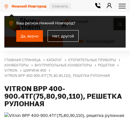
Нижний Новгород
Сменить
0 позиций
0
Ваш регион Нижний Новгород?
0 ₽
Да, верно
Нет, другой
КАТАЛОГ
КОНСУЛЬТАЦИЯ
ГЛАВНАЯ СТРАНИЦА
КАТАЛОГ
ОТОПИТЕЛЬНЫЕ ПРИБОРЫ
КОНВЕКТОРЫ
ВНУТРИПОЛЬНЫЕ КОНВЕКТОРЫ
РЕШЕТКИ
VITRON
ШИРИНА 400
VITRON ВРР 400-900.4ТГ(75,80,90,110), РЕШЕТКА РУЛОННАЯ
VITRON ВРР 400-
900.4ТГ(75,80,90,110), РЕШЕТКА
РУЛОННАЯ