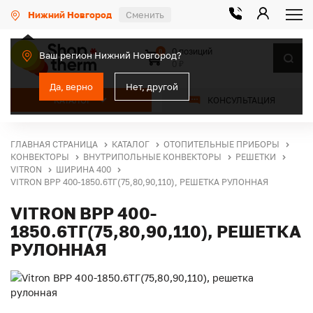
Нижний Новгород
Сменить
0 позиций
0
Ваш регион Нижний Новгород?
0 ₽
Да, верно
Нет, другой
КАТАЛОГ
КОНСУЛЬТАЦИЯ
ГЛАВНАЯ СТРАНИЦА
КАТАЛОГ
ОТОПИТЕЛЬНЫЕ ПРИБОРЫ
КОНВЕКТОРЫ
ВНУТРИПОЛЬНЫЕ КОНВЕКТОРЫ
РЕШЕТКИ
VITRON
ШИРИНА 400
VITRON ВРР 400-1850.6ТГ(75,80,90,110), РЕШЕТКА РУЛОННАЯ
VITRON ВРР 400-
1850.6ТГ(75,80,90,110), РЕШЕТКА
РУЛОННАЯ