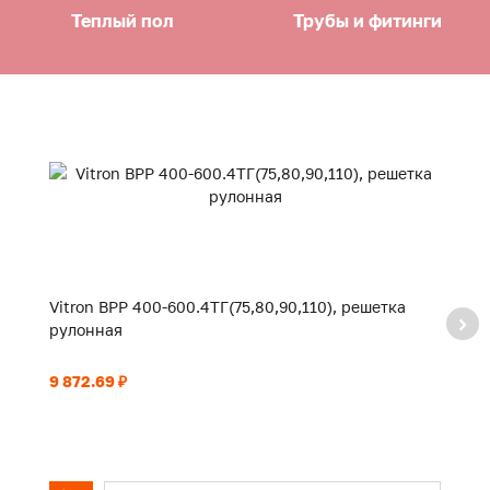
Теплый пол
Трубы и фитинги
Vitron ВРР 400-600.4ТГ(75,80,90,110), решетка
Vi
рулонная
р
9 872.69 ₽
10