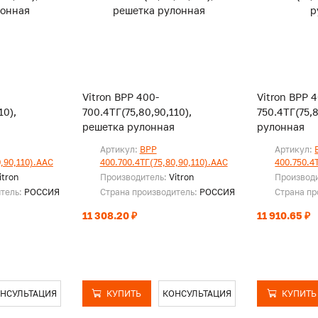
Vitron ВРР 400-
Vitron ВРР 
10),
700.4ТГ(75,80,90,110),
750.4ТГ(75,
решетка рулонная
рулонная
Артикул:
ВРР
Артикул:
,90,110).ААС
400.700.4ТГ(75,80,90,110).ААС
400.750.4
itron
Производитель:
Vitron
Производ
итель:
РОССИЯ
Страна производитель:
РОССИЯ
Страна пр
11 308.20 ₽
11 910.65 ₽
НСУЛЬТАЦИЯ
КУПИТЬ
КОНСУЛЬТАЦИЯ
КУПИТЬ