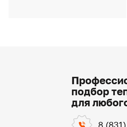
Профессио
подбор те
для любог
8 (831