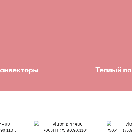
онвекторы
Теплый по