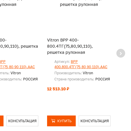
400-
Vitron ВРР 400-
Vitro
80,90,110), решетка
800.4ТГ(75,80,90,110),
850.4
решетка рулонная
реше
ВРР
Артикул:
ВРР
Ар
ТГ(75,80,90,110).ААС
400.800.4ТГ(75,80,90,110).ААС
40
итель:
Vitron
Производитель:
Vitron
Пр
оизводитель:
РОССИЯ
Страна производитель:
РОССИЯ
Ст
12 513.10 ₽
13 34
КОНСУЛЬТАЦИЯ
КУПИТЬ
КОНСУЛЬТАЦИЯ