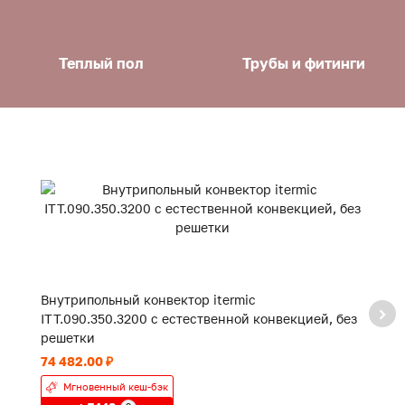
Теплый пол
Трубы и фитинги
Внутрипольный конвектор itermic
В
ITT.090.350.3200 с естественной конвекцией, без
IT
решетки
р
74 482.00 ₽
49
Мгновенный кеш-бэк