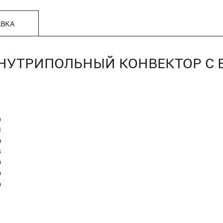
АВКА
Г, ВНУТРИПОЛЬНЫЙ КОНВЕКТОР 
n
Я
я
8
0
0
0