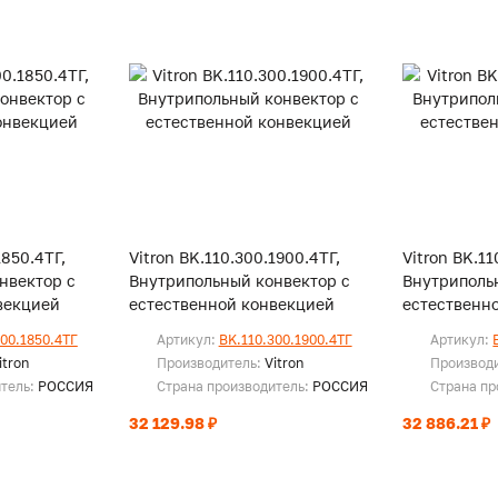
1850.4ТГ,
Vitron BK.110.300.1900.4ТГ,
Vitron BK.11
нвектор с
Внутрипольный конвектор с
Внутриполь
векцией
естественной конвекцией
естественн
300.1850.4ТГ
Артикул:
BK.110.300.1900.4ТГ
Артикул:
itron
Производитель:
Vitron
Производ
итель:
РОССИЯ
Страна производитель:
РОССИЯ
Страна пр
32 129.98 ₽
32 886.21 ₽