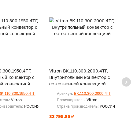
0.300.1950.4ТГ,
Vitron BK.110.300.2000.4ТГ,
Vitro
ный конвектор с
Внутрипольный конвектор с
Внутр
ой конвекцией
естественной конвекцией
есте
BK.110.300.1950.4ТГ
Артикул:
BK.110.300.2000.4ТГ
Ар
итель:
Vitron
Производитель:
Vitron
Пр
оизводитель:
РОССИЯ
Страна производитель:
РОССИЯ
Ст
33 795.85 ₽
34 47