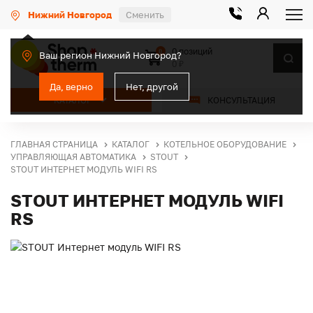
Нижний Новгород
Сменить
0 позиций
0
Ваш регион Нижний Новгород?
0 ₽
Да, верно
Нет, другой
КАТАЛОГ
КОНСУЛЬТАЦИЯ
ГЛАВНАЯ СТРАНИЦА
КАТАЛОГ
КОТЕЛЬНОЕ ОБОРУДОВАНИЕ
УПРАВЛЯЮЩАЯ АВТОМАТИКА
STOUT
STOUT ИНТЕРНЕТ МОДУЛЬ WIFI RS
STOUT ИНТЕРНЕТ МОДУЛЬ WIFI
RS