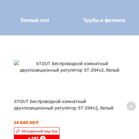
Теплый пол
Трубы и фитинги
STOUT Беспроводной комнатный
S
двухпозиционный регулятор ST-294v2, белый
кл
14 845.00 ₽
76
Мгновенный кеш-бэк
+ 297
?