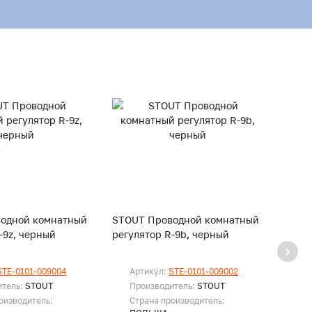
одной комнатный
STOUT Проводной комнатный
STOU
-9z, черный
регулятор R-9b, черный
регул
STE-0101-009004
Артикул:
STE-0101-009002
Ар
итель:
STOUT
Производитель:
STOUT
Пр
оизводитель:
Страна производитель:
Ст