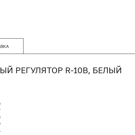
АВКА
Й РЕГУЛЯТОР R-10B, БЕЛЫЙ
9
T
8
9
А