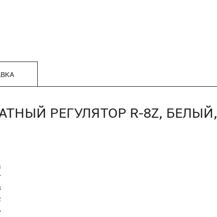
АВКА
НЫЙ РЕГУЛЯТОР R-8Z, БЕЛЫЙ, 
3
T
8
2
А