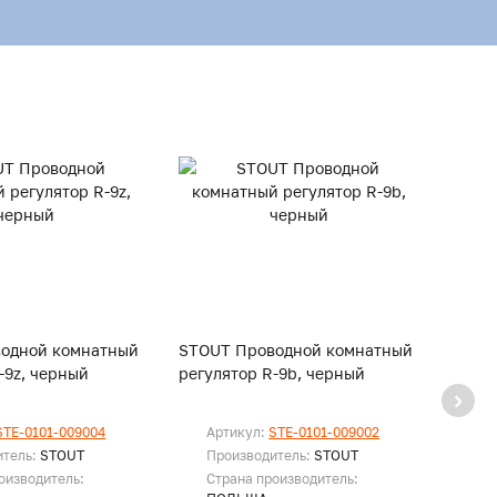
одной комнатный
STOUT Проводной комнатный
STOU
-9z, черный
регулятор R-9b, черный
регул
STE-0101-009004
Артикул:
STE-0101-009002
Ар
итель:
STOUT
Производитель:
STOUT
Пр
оизводитель:
Страна производитель:
Ст