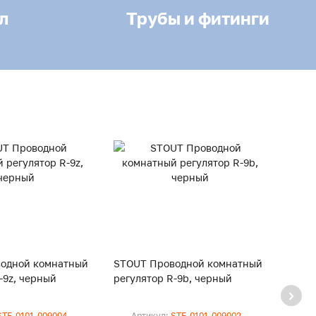
л
Трубы и фитинги
одной комнатный
STOUT Проводной комнатный
STOU
-9z, черный
регулятор R-9b, черный
регул
STE-0101-009004
Артикул:
STE-0101-009002
Ар