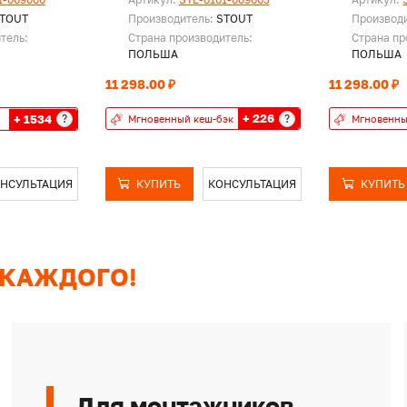
TOUT
Производитель:
STOUT
Производ
тель:
Страна производитель:
Страна пр
ПОЛЬША
ПОЛЬША
11 298.00 ₽
11 298.00 ₽
+ 226
+ 1534
?
?
Мгновенный кеш-бэк
Мгновенны
НСУЛЬТАЦИЯ
КУПИТЬ
КОНСУЛЬТАЦИЯ
КУПИТЬ
 КАЖДОГО!
Для монтажников