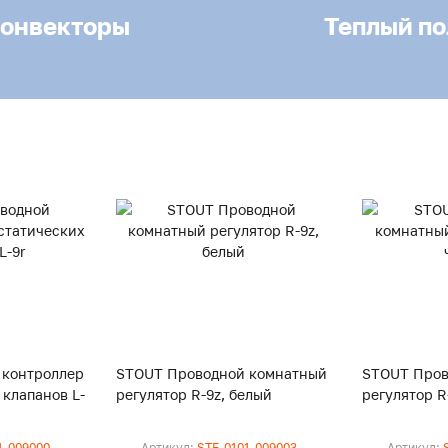
онвекторы
Теплый по
 контроллер
STOUT Проводной комнатный
STOUT Пров
клапанов L-
регулятор R-9z, белый
регулятор R
1-009000
Артикул:
STE-0101-009003
Артикул: