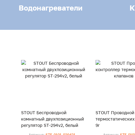
Водонагреватели
К
STOUT Беспроводной
STOUT Проводной
комнатный двухпозиционный
термостатических 
регулятор ST-294v2, белый
9r
Артикул:
STE-0101-029421
Артикул:
STE-010