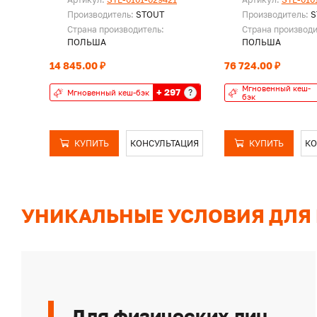
Производитель:
STOUT
Производитель:
S
Страна производитель:
Страна производи
ПОЛЬША
ПОЛЬША
14 845.00 ₽
76 724.00 ₽
Мгновенный кеш-
+ 297
?
Мгновенный кеш-бэк
бэк
КУПИТЬ
КОНСУЛЬТАЦИЯ
КУПИТЬ
КО
УНИКАЛЬНЫЕ УСЛОВИЯ ДЛЯ
Для физических лиц