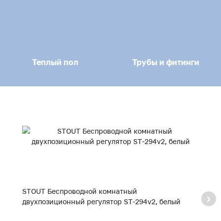
Теплый пол
Трубы и фитинги
STOUT Беспроводной комнатный
S
двухпозиционный регулятор ST-294v2, белый
кл