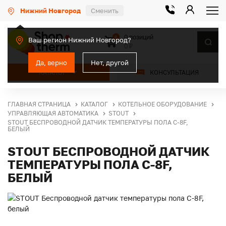
Нижний Новгород
Сменить
0 позиций
0
Ваш регион Нижний Новгород?
0 ₽
Да, верно
Нет, другой
КАТАЛОГ
КОНСУЛЬТАЦИЯ
ГЛАВНАЯ СТРАНИЦА
КАТАЛОГ
КОТЕЛЬНОЕ ОБОРУДОВАНИЕ
УПРАВЛЯЮЩАЯ АВТОМАТИКА
STOUT
STOUT БЕСПРОВОДНОЙ ДАТЧИК ТЕМПЕРАТУРЫ ПОЛА С-8F,
БЕЛЫЙ
STOUT БЕСПРОВОДНОЙ ДАТЧИК
ТЕМПЕРАТУРЫ ПОЛА С-8F,
БЕЛЫЙ