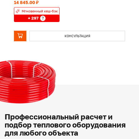
14 845.00 ₽
76
Мгновенный кеш-бэк
+ 297
?
КОНСУЛЬТАЦИЯ
Профессиональный расчет и
подбор теплового оборудования
для любого объекта