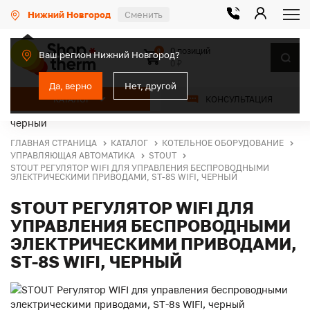
Нижний Новгород
Сменить
0 позиций
0
Ваш регион Нижний Новгород?
0 ₽
Да, верно
Нет, другой
КАТАЛОГ
КОНСУЛЬТАЦИЯ
ГЛАВНАЯ СТРАНИЦА
КАТАЛОГ
КОТЕЛЬНОЕ ОБОРУДОВАНИЕ
УПРАВЛЯЮЩАЯ АВТОМАТИКА
STOUT
STOUT РЕГУЛЯТОР WIFI ДЛЯ УПРАВЛЕНИЯ БЕСПРОВОДНЫМИ
ЭЛЕКТРИЧЕСКИМИ ПРИВОДАМИ, ST-8S WIFI, ЧЕРНЫЙ
STOUT РЕГУЛЯТОР WIFI ДЛЯ
УПРАВЛЕНИЯ БЕСПРОВОДНЫМИ
ЭЛЕКТРИЧЕСКИМИ ПРИВОДАМИ,
ST-8S WIFI, ЧЕРНЫЙ