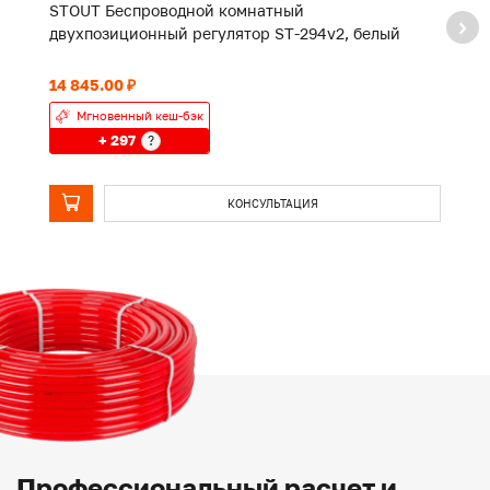
STOUT Беспроводной комнатный
S
двухпозиционный регулятор ST-294v2, белый
кл
14 845.00 ₽
76
Мгновенный кеш-бэк
+ 297
?
КОНСУЛЬТАЦИЯ
Профессиональный расчет и