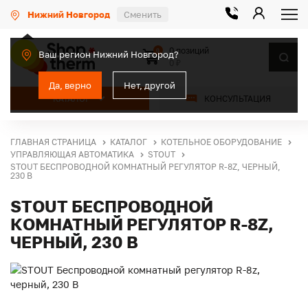
Нижний Новгород
Сменить
0 позиций
0
Ваш регион Нижний Новгород?
0 ₽
Да, верно
Нет, другой
КАТАЛОГ
КОНСУЛЬТАЦИЯ
ГЛАВНАЯ СТРАНИЦА
КАТАЛОГ
КОТЕЛЬНОЕ ОБОРУДОВАНИЕ
УПРАВЛЯЮЩАЯ АВТОМАТИКА
STOUT
STOUT БЕСПРОВОДНОЙ КОМНАТНЫЙ РЕГУЛЯТОР R-8Z, ЧЕРНЫЙ,
230 В
STOUT БЕСПРОВОДНОЙ
КОМНАТНЫЙ РЕГУЛЯТОР R-8Z,
ЧЕРНЫЙ, 230 В