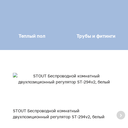
Теплый пол
Трубы и фитинги
STOUT Беспроводной комнатный
S
двухпозиционный регулятор ST-294v2, белый
кл