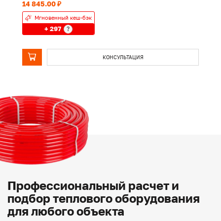
14 845.00 ₽
76
Мгновенный кеш-бэк
+ 297
?
КОНСУЛЬТАЦИЯ
Профессиональный расчет и
подбор теплового оборудования
для любого объекта