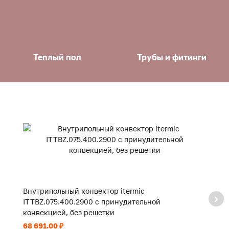
Теплый пол
Трубы и фитинги
Внутрипольный конвектор itermic
В
ITTBZ.075.400.2900 с принудительной
I
конвекцией, без решетки
к
68 691.00 ₽
40