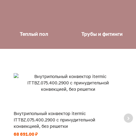
Теплый пол
Трубы и фитинги
Внутрипольный конвектор itermic
В
ITTBZ.075.400.2900 с принудительной
I
конвекцией, без решетки
к
68 691.00 ₽
40