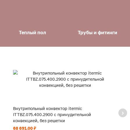
Теплый пол
Трубы и фитинги
Внутрипольный конвектор itermic
В
ITTBZ.075.400.2900 с принудительной
I
конвекцией, без решетки
к
68 691.00 ₽
40