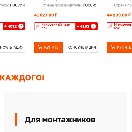
итель:
РОССИЯ
Страна производитель:
РОССИЯ
Страна пр
41 627.00 ₽
44 239.00 ₽
Мгновенный кеш-
Мгновенны
+ 4072
+ 4163
?
?
бэк
бэк
НСУЛЬТАЦИЯ
КУПИТЬ
КОНСУЛЬТАЦИЯ
КУПИТЬ
 КАЖДОГО!
Для монтажников