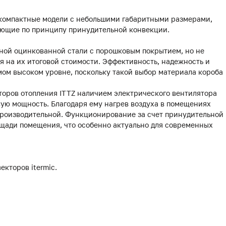
 компактные модели с небольшими габаритными размерами,
ающие по принципу принудительной конвекции.
чной оцинкованной стали с порошковым покрытием, но не
я на их итоговой стоимости. Эффективность, надежность и
амом высоком уровне, поскольку такой выбор материала короба
торов отопления ITTZ наличием электрического вентилятора
ую мощность. Благодаря ему нагрев воздуха в помещениях
 производительной. Функционирование за счет принудительной
щади помещения, что особенно актуально для современных
екторов itermic.