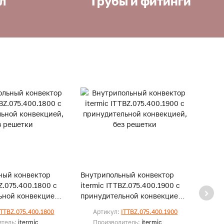
л
Трубы и фитинги
ный конвектор
Внутрипольный конвектор
Внут
BZ.075.400.1800 с
itermic ITTBZ.075.400.1900 с
iterm
ьной конвекцией,
принудительной конвекцией,
прину
и
без решетки
без р
ITTBZ.075.400.1800
Артикул:
ITTBZ.075.400.1900
Ар
итель:
itermic
Производитель:
itermic
Пр