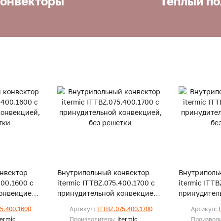
онвекторы
Теплый по
нвектор
Внутрипольный конвектор
Внутриполь
400.1600 с
itermic ITTBZ.075.400.1700 с
itermic ITT
онвекцией,
принудительной конвекцией,
принудител
без решетки
без решетк
75.400.1600
Артикул:
ITTBZ.075.400.1700
Артикул:
termic
Производитель:
itermic
Производ