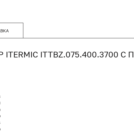
АВКА
TERMIC ITTBZ.075.400.3700 С
c
Я
и
0
5
0