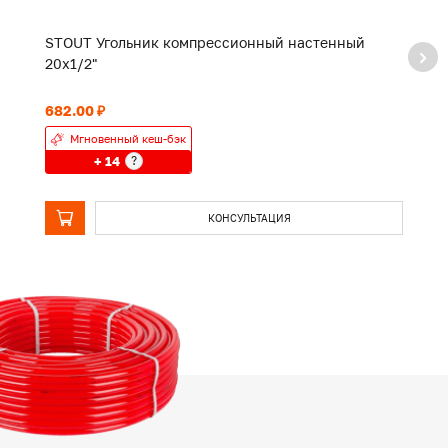
STOUT Угольник компрессионный настенный
S
20х1/2"
2
682.00 ₽
1 
Мгновенный кеш-бэк
+ 14
?
КОНСУЛЬТАЦИЯ