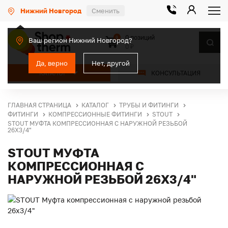
Нижний Новгород
Сменить
0 позиций
0
Ваш регион Нижний Новгород?
0 ₽
Да, верно
Нет, другой
КАТАЛОГ
КОНСУЛЬТАЦИЯ
ГЛАВНАЯ СТРАНИЦА
КАТАЛОГ
ТРУБЫ И ФИТИНГИ
ФИТИНГИ
КОМПРЕССИОННЫЕ ФИТИНГИ
STOUT
STOUT МУФТА КОМПРЕССИОННАЯ С НАРУЖНОЙ РЕЗЬБОЙ
26Х3/4"
STOUT МУФТА
КОМПРЕССИОННАЯ С
НАРУЖНОЙ РЕЗЬБОЙ 26Х3/4"