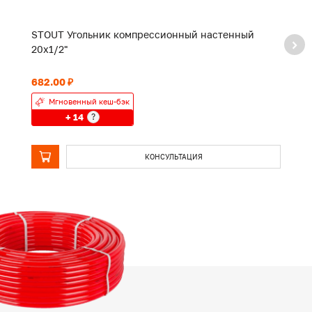
STOUT Угольник компрессионный настенный
S
20х1/2"
2
682.00 ₽
1 
Мгновенный кеш-бэк
+ 14
?
КОНСУЛЬТАЦИЯ