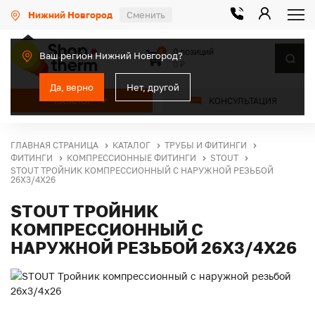
Нижний Новгород
Сменить
0 позиций
0
Ваш регион Нижний Новгород?
0 ₽
Да, верно
Нет, другой
КАТАЛОГ
КОНСУЛЬТАЦИЯ
ГЛАВНАЯ СТРАНИЦА
КАТАЛОГ
ТРУБЫ И ФИТИНГИ
ФИТИНГИ
КОМПРЕССИОННЫЕ ФИТИНГИ
STOUT
STOUT ТРОЙНИК КОМПРЕССИОННЫЙ С НАРУЖНОЙ РЕЗЬБОЙ
26Х3/4Х26
STOUT ТРОЙНИК
КОМПРЕССИОННЫЙ С
НАРУЖНОЙ РЕЗЬБОЙ 26Х3/4Х26