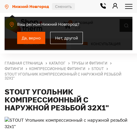
Нижний Новгород
Сменить
0 позиций
0
Ваш регион Нижний Новгород?
0 ₽
Да, верно
Нет, другой
КАТАЛОГ
КОНСУЛЬТАЦИЯ
ГЛАВНАЯ СТРАНИЦА
КАТАЛОГ
ТРУБЫ И ФИТИНГИ
ФИТИНГИ
КОМПРЕССИОННЫЕ ФИТИНГИ
STOUT
STOUT УГОЛЬНИК КОМПРЕССИОННЫЙ С НАРУЖНОЙ РЕЗЬБОЙ
32Х1"
STOUT УГОЛЬНИК
КОМПРЕССИОННЫЙ С
НАРУЖНОЙ РЕЗЬБОЙ 32Х1"