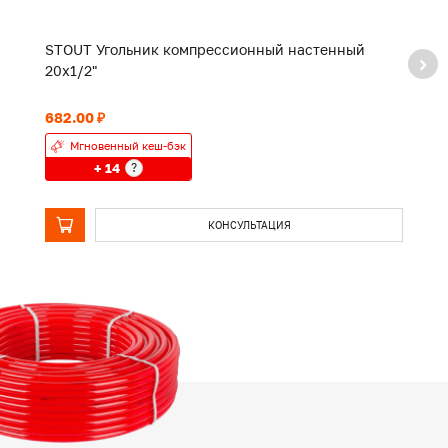
STOUT Угольник компрессионный настенный
S
20х1/2"
2
682.00 ₽
1 
Мгновенный кеш-бэк
+ 14
?
КОНСУЛЬТАЦИЯ