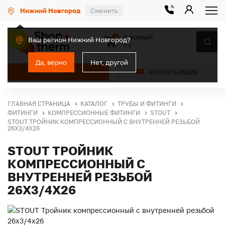
Нижний Новгород
Сменить
0 позиций
0
Ваш регион Нижний Новгород?
0 ₽
Да, верно
Нет, другой
КАТАЛОГ
КОНСУЛЬТАЦИЯ
ГЛАВНАЯ СТРАНИЦА
КАТАЛОГ
ТРУБЫ И ФИТИНГИ
ФИТИНГИ
КОМПРЕССИОННЫЕ ФИТИНГИ
STOUT
STOUT ТРОЙНИК КОМПРЕССИОННЫЙ С ВНУТРЕННЕЙ РЕЗЬБОЙ
26Х3/4Х26
STOUT ТРОЙНИК
КОМПРЕССИОННЫЙ С
ВНУТРЕННЕЙ РЕЗЬБОЙ
26Х3/4Х26