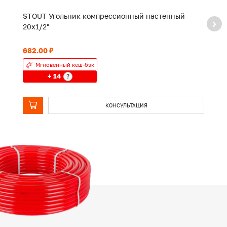
STOUT Угольник компрессионный настенный
S
20х1/2"
2
682.00 ₽
1 
Мгновенный кеш-бэк
+ 14
?
КОНСУЛЬТАЦИЯ