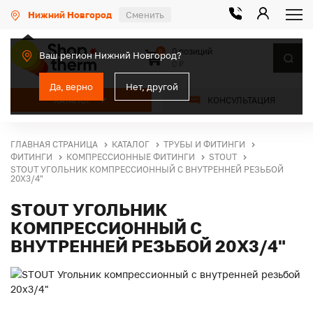
Нижний Новгород
Сменить
0 позиций
0
Ваш регион Нижний Новгород?
0 ₽
Да, верно
Нет, другой
КАТАЛОГ
КОНСУЛЬТАЦИЯ
ГЛАВНАЯ СТРАНИЦА
КАТАЛОГ
ТРУБЫ И ФИТИНГИ
ФИТИНГИ
КОМПРЕССИОННЫЕ ФИТИНГИ
STOUT
STOUT УГОЛЬНИК КОМПРЕССИОННЫЙ С ВНУТРЕННЕЙ РЕЗЬБОЙ
20Х3/4"
STOUT УГОЛЬНИК
КОМПРЕССИОННЫЙ С
ВНУТРЕННЕЙ РЕЗЬБОЙ 20Х3/4"