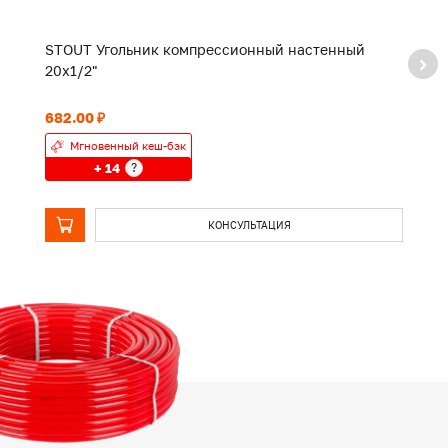
STOUT Угольник компрессионный настенный
S
20х1/2"
2
682.00 ₽
1 
Мгновенный кеш-бэк
+ 14
?
КОНСУЛЬТАЦИЯ